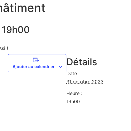
hâtiment
à 19h00
si !
Détails
Ajouter au calendrier
Date :
31 octobre 2023
Heure :
19h00