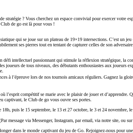
de stratégie ? Vous cherchez un espace convivial pour exercer votre espr
 Club de go est là pour vous !
asiatique qui se joue sur un plateau de 19×19 intersections. C’est un jeu
habilement ses pierres tout en tentant de capturer celles de son adversaire
éfi intellectuel passionnant qui stimule la réflexion stratégique, la con
 joueurs de tous niveaux, des débutants enthousiastes aux joueurs exp
e.
s à l’épreuve lors de nos tournois amicaux réguliers. Gagnez la gloire
 l’esprit compétitif se marie avec le plaisir de jouer et d’apprendre.
eu captivant, le Club de go vous ouvre ses portes.
18h, puis le 15 septembre, le 13 et 27 octobre, le 3 et 24 novembre, le
(Par message via Messenger, Instagram, par email, via notre site, ou sur
nger dans le monde captivant du jeu de Go. Rejoignez-nous pour une soi