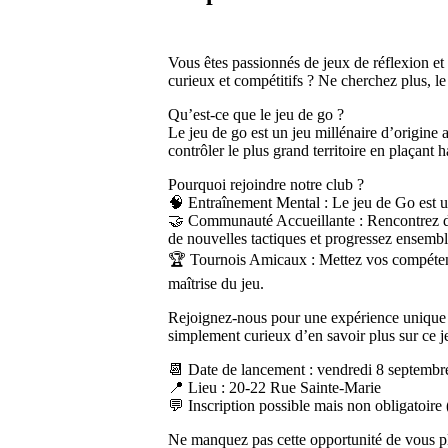
Vous êtes passionnés de jeux de réflexion et 
curieux et compétitifs ? Ne cherchez plus, le
Qu’est-ce que le jeu de go ?
Le jeu de go est un jeu millénaire d’origine 
contrôler le plus grand territoire en plaçant 
Pourquoi rejoindre notre club ?
🧠 Entraînement Mental : Le jeu de Go est un d
🤝 Communauté Accueillante : Rencontrez des
de nouvelles tactiques et progressez ensembl
🏆 Tournois Amicaux : Mettez vos compétence
maîtrise du jeu.
Rejoignez-nous pour une expérience unique où
simplement curieux d’en savoir plus sur ce j
📆 Date de lancement : vendredi 8 septembre 
📍 Lieu : 20-22 Rue Sainte-Marie
💬 Inscription possible mais non obligatoire 
Ne manquez pas cette opportunité de vous plo