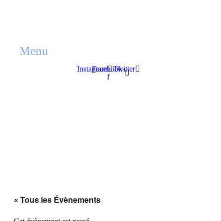
Aller
au
contenu
Menu
Instagram
Facebook-
Twitter
f
« Tous les Évènements