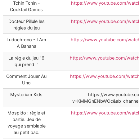
Tchin Tchin -
https://www.youtube.com/wat
Cocktail Games
Docteur Pillule les
https://www.youtube.com/wat
règles du jeu
Ludochrono - I Am
https://www.youtube.com/wat
A Banana
La règle du jeu "6
https://www.youtube.com/wat
qui prend !"
Comment Jouer Au
https://www.youtube.com/wat
Uno
Mysterium Kids
https://www.youtube.c
v=KMMGnENbWOc&ab_channel
Mospido : règle et
https://www.youtube.com/wat
partie. Jeu de
voyage semblable
au petit bac.