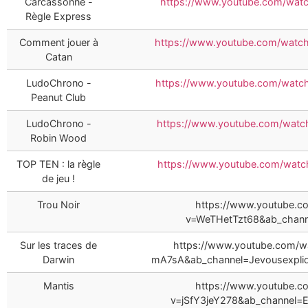
Carcassonne -
https://www.youtube.com/wat
Règle Express
Comment jouer à
https://www.youtube.com/wat
Catan
LudoChrono -
https://www.youtube.com/wat
Peanut Club
LudoChrono -
https://www.youtube.com/wat
Robin Wood
TOP TEN : la règle
https://www.youtube.com/wat
de jeu !
Trou Noir
https://www.youtube.c
v=WeTHetTzt68&ab_chan
Sur les traces de
https://www.youtube.com/w
Darwin
mA7sA&ab_channel=Jevousexpli
Mantis
https://www.youtube.c
v=jSfY3jeY278&ab_channel=E