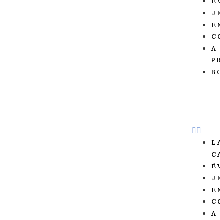
É
J
E
C
A
P
B
L
C
É
J
E
C
A