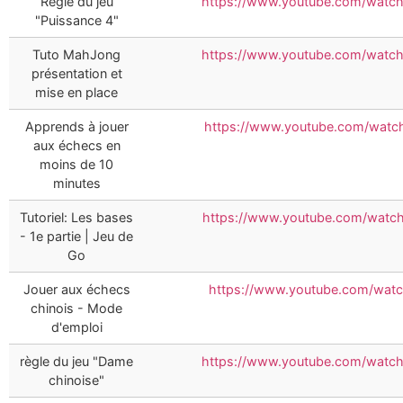
Règle du jeu
https://www.youtube.com/wat
"Puissance 4"
Tuto MahJong
https://www.youtube.com/wat
présentation et
mise en place
Apprends à jouer
https://www.youtube.com/wat
aux échecs en
moins de 10
minutes
Tutoriel: Les bases
https://www.youtube.com/wat
- 1e partie | Jeu de
Go
Jouer aux échecs
https://www.youtube.com/wat
chinois - Mode
d'emploi
règle du jeu "Dame
https://www.youtube.com/wat
chinoise"