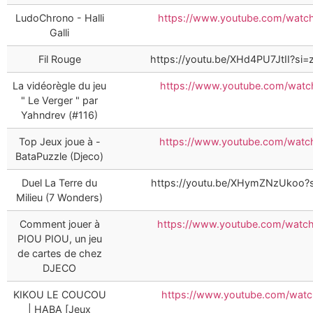
LudoChrono - Halli
https://www.youtube.com/wat
Galli
Fil Rouge
https://youtu.be/XHd4PU7JtII?s
La vidéorègle du jeu
https://www.youtube.com/wat
" Le Verger " par
Yahndrev (#116)
Top Jeux joue à -
https://www.youtube.com/wat
BataPuzzle (Djeco)
Duel La Terre du
https://youtu.be/XHymZNzUkoo?s
Milieu (7 Wonders)
Comment jouer à
https://www.youtube.com/wat
PIOU PIOU, un jeu
de cartes de chez
DJECO
KIKOU LE COUCOU
https://www.youtube.com/wat
| HABA [Jeux