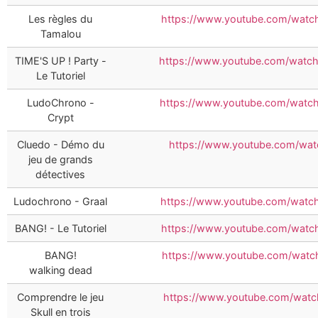
Les règles du
https://www.youtube.com/wat
Tamalou
TIME'S UP ! Party -
https://www.youtube.com/wat
Le Tutoriel
LudoChrono -
https://www.youtube.com/wat
Crypt
Cluedo - Démo du
https://www.youtube.com/wat
jeu de grands
détectives
Ludochrono - Graal
https://www.youtube.com/wat
BANG! - Le Tutoriel
https://www.youtube.com/wat
BANG!
https://www.youtube.com/wat
walking dead
Comprendre le jeu
https://www.youtube.com/wat
Skull en trois