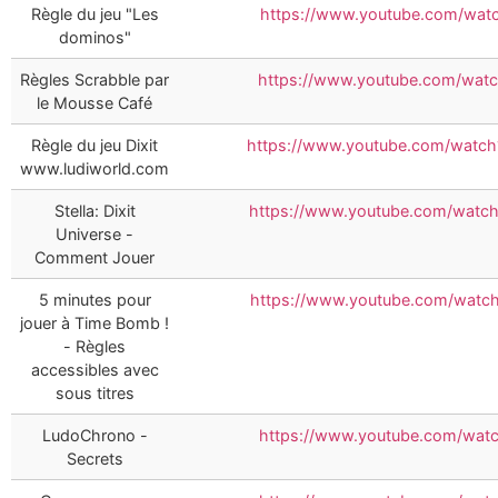
Règle du jeu "Les
https://www.youtube.com/wat
dominos"
Règles Scrabble par
https://www.youtube.com/wat
le Mousse Café
Règle du jeu Dixit
https://www.youtube.com/wat
www.ludiworld.com
Stella: Dixit
https://www.youtube.com/wat
Universe -
Comment Jouer
5 minutes pour
https://www.youtube.com/wat
jouer à Time Bomb !
- Règles
accessibles avec
sous titres
LudoChrono -
https://www.youtube.com/wat
Secrets