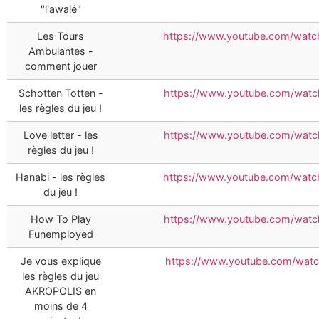
"l'awalé"
Les Tours
https://www.youtube.com/wat
Ambulantes -
comment jouer
Schotten Totten -
https://www.youtube.com/wat
les règles du jeu !
Love letter - les
https://www.youtube.com/wat
règles du jeu !
Hanabi - les règles
https://www.youtube.com/wat
du jeu !
How To Play
https://www.youtube.com/wat
Funemployed
Je vous explique
https://www.youtube.com/wat
les règles du jeu
AKROPOLIS en
moins de 4