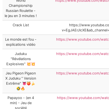
World
https://www.youtube.com/wat
Championship
Russian Roulette -
le jeu en 3 minutes !
Crack List
https://www.youtube.c
v=EgJAErJlcXE&ab_channel=
Le monde est fou -
https://www.youtube.com/wat
explications vidéo
Juduku
https://www.youtube.com/wat
"Révélations
Explosives" 💥💥
Jeu Pigeon Pigeon
https://www.youtube.com/wat
X Juduku " Version
Extrême" 👅🍑🍌
🤣🔥
Papayoo - (en 4
https://www.youtube.com/wat
min) - Jeu de
société