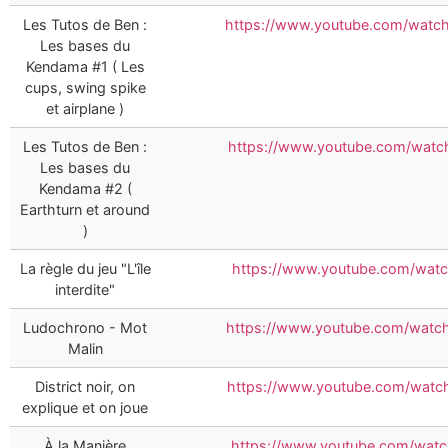
Les Tutos de Ben :
https://www.youtube.com/wat
Les bases du
Kendama #1 ( Les
cups, swing spike
et airplane )
Les Tutos de Ben :
https://www.youtube.com/wat
Les bases du
Kendama #2 (
Earthturn et around
)
La règle du jeu "L'île
https://www.youtube.com/wat
interdite"
Ludochrono - Mot
https://www.youtube.com/wat
Malin
District noir, on
https://www.youtube.com/wat
explique et on joue
À la Manière
https://www.youtube.com/wat