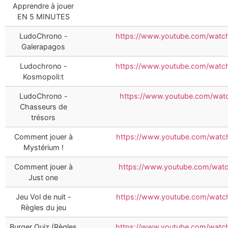
Apprendre à jouer
EN 5 MINUTES
LudoChrono -
https://www.youtube.com/wat
Galerapagos
Ludochrono -
https://www.youtube.com/wat
Kosmopoli:t
LudoChrono -
https://www.youtube.com/wat
Chasseurs de
trésors
Comment jouer à
https://www.youtube.com/wat
Mystérium !
Comment jouer à
https://www.youtube.com/wat
Just one
Jeu Vol de nuit -
https://www.youtube.com/wat
Règles du jeu
Burger Quiz (Règles
https://www.youtube.com/wat