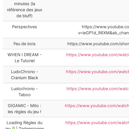
minutes (la
référence des jeux
de bluff)
Perspectives
https://www.youtube.c
v=ieGP1d_R6XM&ab_channe
Feu de bois
https://www.youtube.com/sho
WHEN I DREAM -
https://www.youtube.com/wat
Le Tutoriel
LudoChrono -
https://www.youtube.com/wat
Cranium Black
Ludochrono -
https://www.youtube.com/wat
Taboo
GIGAMIC - Mito :
https://www.youtube.com/wat
les règles du jeu !
Loading Règles du
https://www.youtube.com/wat
jeu🔋| Tartenpionne