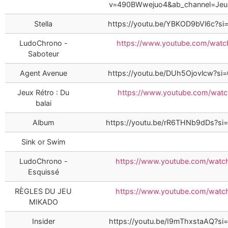
v=490BWwejuo4&ab_channel=Jeu
Stella
https://youtu.be/YBKOD9bVl6c?s
LudoChrono -
https://www.youtube.com/wat
Saboteur
Agent Avenue
https://youtu.be/DUh5Ojovlcw?s
Jeux Rétro : Du
https://www.youtube.com/wat
balai
Album
https://youtu.be/rR6THNb9dDs?s
Sink or Swim
LudoChrono -
https://www.youtube.com/wat
Esquissé
RÈGLES DU JEU
https://www.youtube.com/wat
MIKADO
Insider
https://youtu.be/I9mThxstaAQ?s