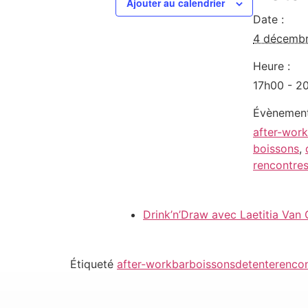
Ajouter au calendrier
Date :
4 décemb
Heure :
17h00 - 2
Évènement
after-work
boissons
,
rencontre
Drink’n’Draw avec Laetitia Van
Étiqueté
after-work
bar
boissons
detente
renco