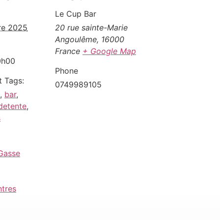
Le Cup Bar
re 2025
20 rue sainte-Marie
Angoulême
,
16000
France
+ Google Map
0h00
Phone
 Tags:
0749989105
,
bar
,
detente
,
s
 Gasse
ntres